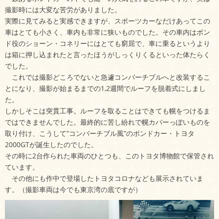
撮影時には大変な苦労がありました。
実際に見てみると実感できますが、スポーツカーなだけあってこの
車はとても小さく、車内も非常に狭いものでした。その車内はボン
ド役のショーン・コネリーにはとても窮屈で、車に乗るというより
は箱に押し込まれたと言ったほうがしっくりくるといった体たらく
でした。
これでは撮影どころでないと急遽コンバーチブルへと改装するこ
とになり、撮影が始まるまでの1,2週間でルーフを脱着式にしまし
た。
しかしそこは突貫工事。ルーフを取ることはできても幌をつけるま
ではできませんでした。最終的に苦し紛れで幌カバーっぽいものを
取り付け、こうして”コンバーチブル風”のボンドカー・トヨタ
2000GTが誕生したのでした。
その時に2台作られた車両のひとつも、このトヨタ博物館で保管され
ています。
その他にも作中で登場したトヨタコロナなども展示されていま
す。（撮影車両は今でも東京湾の底ですが）