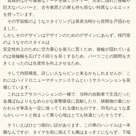
直線的ながら優雅なアーチを描くボディー、完全に隠れた後輪や
巨大なバンパーと、古今東西どの車も持ち得ない特異なシルエット
を持っています。
その宇宙船のようなスタイリングは発表当時から世間を戸惑わせ
ました。
しかしそのデザインはデザインのためのデザインにあらず。楕円形
のようなそのスタイルは
安定性向上のために空力重心を後ろに置くため、後輪が隠れている
のは前輪幅を広げて小回りを良くするため、パーツごとの隙間を大
きくとったのは生産性を向上させるため。
そして内部構造。詳しい人ならピンと来るかもしれませんが、こ
れにはハイドロニューマチックシステムというサスペンションを装
備しています。
これはエアサスペンションの一種で、当時の自動車で主流だった
金属ばねよりもなめらかな衝撃吸収に貢献したり、積載物の量にか
かわらず車高を一定に保ってくれる優れものです。羽毛のような柔
らかいシートと相まって乗り心地はとても快適だったそうです。
そういえばひとつ面白い話があります。この車のハンドルは一本
腕なんですが、タイヤを前に揃えても腕はまっすぐにならず、下端