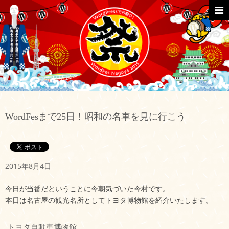
Skip
to
content
Primar
Menu
WordFesまで25日！昭和の名車を見に行こう
2015年8月4日
今日が当番だということに今朝気づいた今村です。
本日は名古屋の観光名所としてトヨタ博物館を紹介いたします。
トヨタ自動車博物館