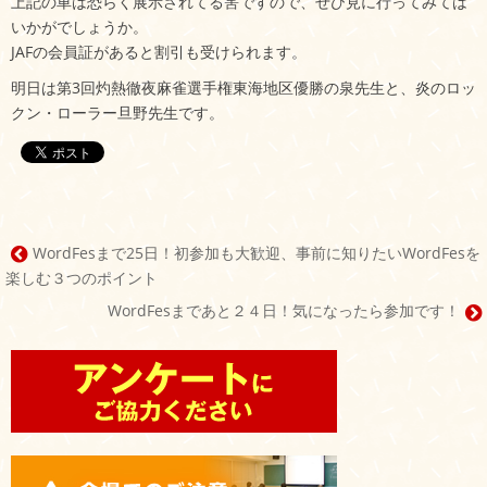
上記の車は恐らく展示されてる筈ですので、ぜひ見に行ってみては
いかがでしょうか。
JAFの会員証があると割引も受けられます。
明日は第3回灼熱徹夜麻雀選手権東海地区優勝の泉先生と、炎のロッ
クン・ローラー旦野先生です。
WordFesまで25日！初参加も大歓迎、事前に知りたいWordFesを
投
楽しむ３つのポイント
稿
WordFesまであと２４日！気になったら参加です！
ナ
ビ
ゲ
ー
シ
ョ
ン