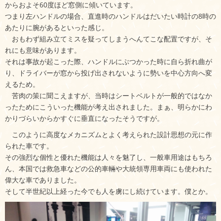
からおよそ60度ほど窓側に傾いています。
つまり左ハンドルの場合、直進時のハンドルはだいたい時計の8時の
あたりに腕があるといった感じ。
おもわず組み立てミスを疑ってしまうへんてこな配置ですが、そ
れにも意味があります。
それは事故が起こった際、ハンドルにぶつかった時に自ら折れ曲が
り、ドライバーが窓から投げ出されないように勢いを中心方向へ変
えるため。
苦肉の策に聞こえますが、当時はシートベルトが一般的ではなか
ったためにこういった機能が考え出されました。まぁ、明らかにわ
かりづらいからかすぐに垂直になったそうですが。
このように高度なメカニズムとよく考えられた設計思想の元に作
られた車です。
その強烈な個性と優れた機能は人々を魅了し、一般車用途はもちろ
ん、本国では救急車などの公的車輛や大統領専用車両にも使われた
偉大な車でありました。
そして半世紀以上経った今でも人を虜にし続けています。僕とか。