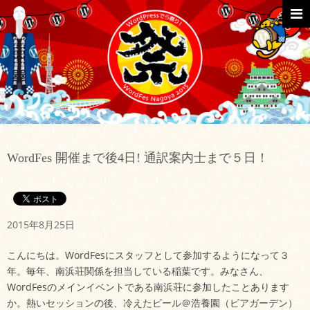
Skip
to
content
Primar
Menu
WordFes 開催まで後4日! 通訳案内士まで５日！
2015年8月25日
こんにちは。WordFesにスタッフとして参加するようになって３
年。毎年、南浜荘関係を担当している稲葉です。みなさん、
WordFesのメインイベントである南浜荘に参加したことあります
か。熱いセッションの後、冷えたビール＠浩養園（ビアガーデン）