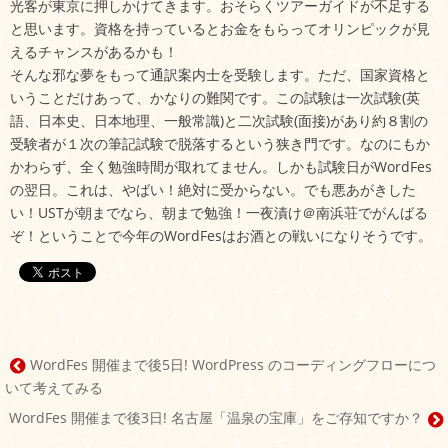
光客が東京に押しかけてきます。おそらくツアーガイドが不足する
と思います。資格を持っているとお金をもらってオリンピックが見
えるチャンスがあるかも！
そんな邪な夢をもって通訳案内士を受験します。ただ、国家資格と
いうことだけあって、かなりの難関です。この試験は一次試験(英
語、日本史、日本地理、一般常識)と二次試験(面接)があり約８割の
受験者が１次の筆記試験で脱落するという狭き門です。なのにもか
かわらず、全く勉強時間が取れてません。しかも試験日がWordFes
の翌日。これは、やばい！絶対に受からない。でも悪あがきした
い！USTが朝までなら、朝まで勉強！一夜漬け＠南浜荘でがんばる
ぞ！ということで今年のWordFesはお酒との戦いになりそうです。
WordFes 開催まで後5日! WordPress のコーディングフローにつ
投
いて考えてみる
稿
WordFes 開催まで後3日! 名古屋「温泉の宝庫」をご存知ですか？
ナ
ビ