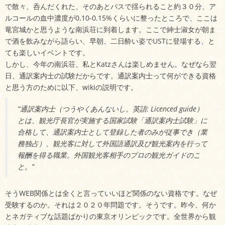
で散々、呑んだくれた、そのあとバスで揺られること約３０分、ア
ルコールの血中濃度が0.10-0.15%くらいに整ったところで、ここは
竜宮城かと思うような南浜荘に到着します。ここで紳士淑女が朝ま
で酒を飲みながら語らい、早朝、二日酔い姿でUSTに登場する、と
ても楽しいイベントです。
しかし、今年の南浜荘、私とKatzさんは楽しめません。なぜなら翌
日、通訳案内士の試験だからです。通訳案内士って何ができる資格
と思う方のために以下、wikiの説明です。
”通訳案内士（つうやくあんないし。英語: Licenced guide）
とは、観光庁長官が実施する国家試験「通訳案内士試験」に
合格して、通訳案内士として登録した者のみが従事でき（業
務独占）、観光客に対して外国語通訳及び観光案内を行って
報酬を得る職業。外国観光客相手のプロの観光ガイドのこ
と。”
そうWEB関係とは全くと言っていいほど関係のない資格です。なぜ
受験するのか。それは２０２０年問題です。そうです。昨今、何か
とネガティブな話題ばかりの東京オリンピックです。全世界から観