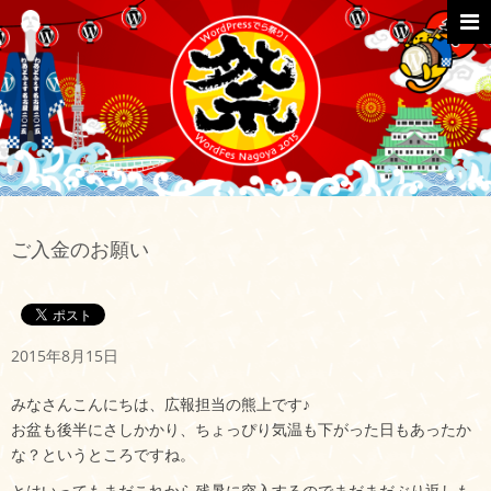
Skip
to
content
Primar
Menu
ご入金のお願い
2015年8月15日
みなさんこんにちは、広報担当の熊上です♪
お盆も後半にさしかかり、ちょっぴり気温も下がった日もあったか
な？というところですね。
とはいってもまだこれから残暑に突入するのでまだまだぶり返しも