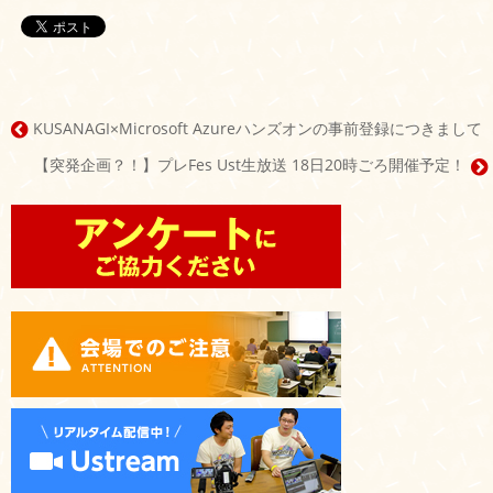
KUSANAGI×Microsoft Azureハンズオンの事前登録につきまして
投
【突発企画？！】プレFes Ust生放送 18日20時ごろ開催予定！
稿
ナ
ビ
ゲ
ー
シ
ョ
ン