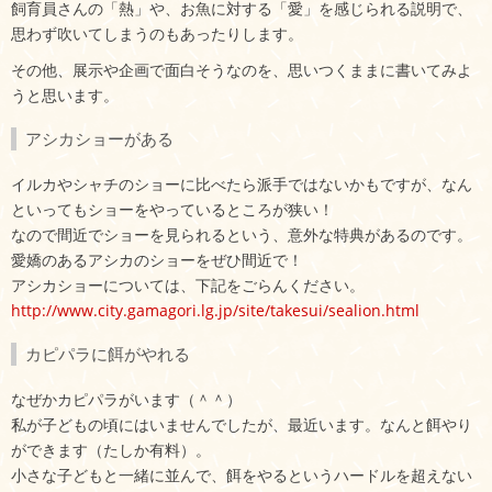
飼育員さんの「熱」や、お魚に対する「愛」を感じられる説明で、
思わず吹いてしまうのもあったりします。
その他、展示や企画で面白そうなのを、思いつくままに書いてみよ
うと思います。
アシカショーがある
イルカやシャチのショーに比べたら派手ではないかもですが、なん
といってもショーをやっているところが狭い！
なので間近でショーを見られるという、意外な特典があるのです。
愛嬌のあるアシカのショーをぜひ間近で！
アシカショーについては、下記をごらんください。
http://www.city.gamagori.lg.jp/site/takesui/sealion.html
カピパラに餌がやれる
なぜかカピパラがいます（＾＾）
私が子どもの頃にはいませんでしたが、最近います。なんと餌やり
ができます（たしか有料）。
小さな子どもと一緒に並んで、餌をやるというハードルを超えない