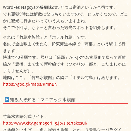
WordFes Nagoyaの醍醐味のひとつは宿泊というか合宿です。
でも翌朝9時には解散になっちゃいますので、せっかくなので、どこ
かに観光に行きたいっていう人もいますよね。
そこで今回は、ちょっと変わった観光スポットを紹介します。
それは「竹島水族館」と「ホテル竹島」です。
名鉄で金山駅まで出たら、JR東海道本線で「蒲郡」という駅まで行
きます。
快速で40分弱です。帰りは「蒲郡」からJRで名古屋まで戻って新幹
線か「豊橋」まで出て新幹線です（ひかりの一部と、こだましか止
まりませんが）。
地図はここ。「竹島水族館」の隣に「ホテル竹島」はあります。
https://goo.gl/maps/RmnBN
知る人ぞ知る！マニアック水族館
竹島水族館公式サイト：
http://www.city.gamagori.lg.jp/site/takesui/
水族館といえば、「名古屋港水族館」とか「八景島シーパラダイ