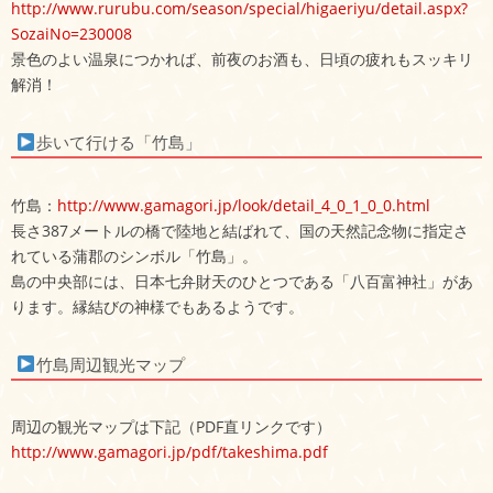
http://www.rurubu.com/season/special/higaeriyu/detail.aspx?
SozaiNo=230008
景色のよい温泉につかれば、前夜のお酒も、日頃の疲れもスッキリ
解消！
歩いて行ける「竹島」
竹島：
http://www.gamagori.jp/look/detail_4_0_1_0_0.html
長さ387メートルの橋で陸地と結ばれて、国の天然記念物に指定さ
れている蒲郡のシンボル「竹島」。
島の中央部には、日本七弁財天のひとつである「八百富神社」があ
ります。縁結びの神様でもあるようです。
竹島周辺観光マップ
周辺の観光マップは下記（PDF直リンクです）
http://www.gamagori.jp/pdf/takeshima.pdf